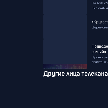
На телекан
природы д
«Кругос
Церемония
Подводн
самый»
Проект ра
спасать жи
Другие лица телекан