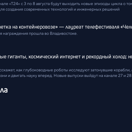
але «Т24» с 3 по 8 августа будут выходить новые эпизоды цикла о том
ля создания современных технологий и инженерных решений
ветка на контейнеровозе» — лауреат телефестиваля «Чел
 награждения прошла во Владивостоке.
ые гиганты, космический интернет и рекордный холод: 
сскажет, как глубоководные роботы исследуют затонувшие корабли, 
зни и двигать науку вперед. Новые выпуски выйдут на канале 27 и 28
ала