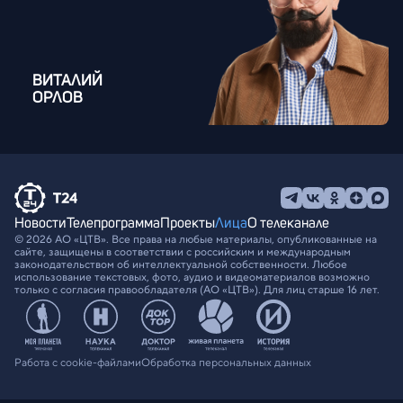
ВИТАЛИЙ
ОРЛОВ
Новости
Телепрограмма
Проекты
Лица
О телеканале
© 2026 АО «ЦТВ». Все права на любые материалы, опубликованные на
сайте, защищены в соответствии с российским и международным
законодательством об интеллектуальной собственности. Любое
использование текстовых, фото, аудио и видеоматериалов возможно
только с согласия правообладателя (АО «ЦТВ»). Для лиц старше 16 лет.
Работа с cookie-файлами
Обработка персональных данных