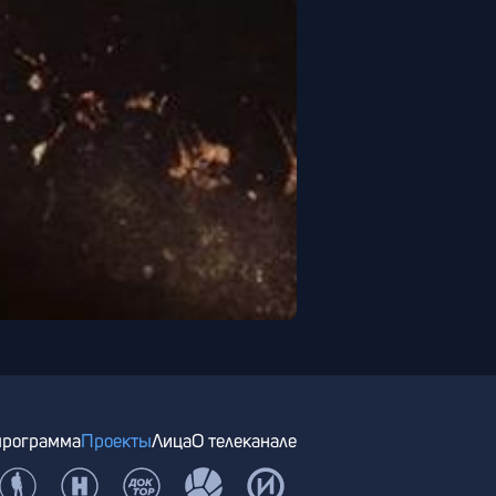
программа
Проекты
Лица
О телеканале