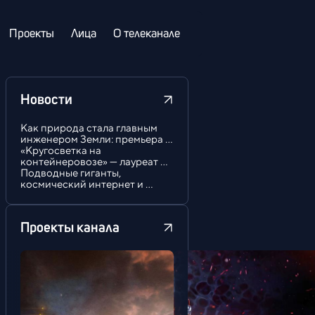
Проекты
Лица
О телеканале
Новости
Как природа стала главным 
инженером Земли: премьера 
новых выпусков цикла 
«Кругосветка на 
«Бионика»
контейнеровозе» — лауреат 
телефестиваля «Человек и 
Подводные гиганты, 
море»
космический интернет и 
рекордный холод: новые 
эпизоды проекта «Самый-
самый»
Проекты канала